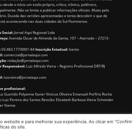
u desde o início um estilo próprio, crítico, irônico, polêmico,
ipalmente. Não se limita a publicar informações oficiais. Muito pelo
ário. Duvida das versões apresentadas e tenta descobrir o que de
está acontecendo nas duas cidades do Sul Fluminense.
 Social:
Jornal Aqui Regional Ltda
reço:
Avenida Oscar de Almeida da Gama, 107 – Aterrado – 27213-
:
03.483.177/0001-84
Inscrição Estadual:
Isento
il:
comercial@jornalaqui.com
ção:
redaçã
o@jornalaqui.com
r Responsável:
Luiz Alfredo Vieira – Registro Profissional DRT/RJ
l:
luizvieira@jornalaqui.com
e profissional:
s Gusmão Polyanna Xavier Vinicius Oliveira Emanueli Porfírio Rocha
o Luiz Pereira dos Santos Revisão: Elizabeth Barbosa Vieira Schneider
er Vianna
o website e para melhorar sua experiência. Ao clicar em “Confirm
icas do site.
por
WEB41