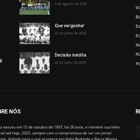
4 de agosto de 2026
V
B
Es
Que vergonha!
27 de julho de 2026
Ed
No
P
Decisão inédita
8
20 de julho de 2026
Po
BRE NÓS
R
i nasceu em 15 de outubro de 1997, há 28 anos, e mantém sua linha
rial até hoje, 2025, sempre com o compromisso de ser um jornal
ente. Voltado para o que acontece em Volta Redonda e Barra Mansa,