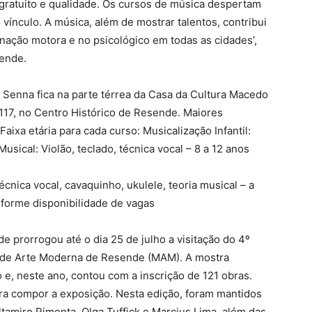
ratuito e qualidade. Os cursos de música despertam
vínculo. A música, além de mostrar talentos, contribui
nação motora e no psicológico em todas as cidades’,
sende.
 Senna fica na parte térrea da Casa da Cultura Macedo
 117, no Centro Histórico de Resende. Maiores
aixa etária para cada curso: Musicalização Infantil:
usical: Violão, teclado, técnica vocal – 8 a 12 anos
 técnica vocal, cavaquinho, ukulele, teoria musical – a
onforme disponibilidade de vagas
prorrogou até o dia 25 de julho a visitação do 4º
 de Arte Moderna de Resende (MAM). A mostra
 e, neste ano, contou com a inscrição de 121 obras.
ra compor a exposição. Nesta edição, foram mantidos
ltamiro Pimenta, Olga Tuffick e Marcius Lima, além das