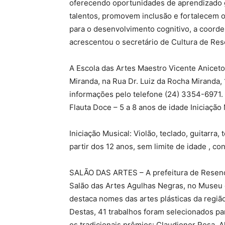
oferecendo oportunidades de aprendizado g
talentos, promovem inclusão e fortalecem o 
para o desenvolvimento cognitivo, a coorde
acrescentou o secretário de Cultura de Re
A Escola das Artes Maestro Vicente Aniceto
Miranda, na Rua Dr. Luiz da Rocha Miranda,
informações pelo telefone (24) 3354-6971. F
Flauta Doce – 5 a 8 anos de idade Iniciação M
Iniciação Musical: Violão, teclado, guitarra,
partir dos 12 anos, sem limite de idade , c
SALÃO DAS ARTES – A prefeitura de Resende 
Salão das Artes Agulhas Negras, no Museu
destaca nomes das artes plásticas da região
Destas, 41 trabalhos foram selecionados pa
os tradicionais prêmios: Claudionor Rosa, A