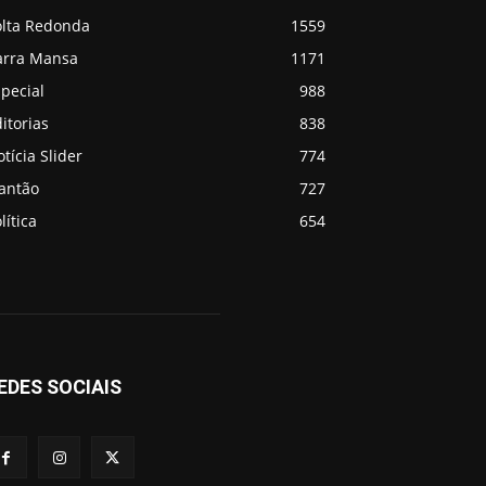
olta Redonda
1559
arra Mansa
1171
pecial
988
itorias
838
tícia Slider
774
lantão
727
lítica
654
EDES SOCIAIS