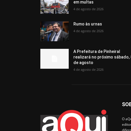
em multas
4 de agosto de 2026
Rumo às urnas
4 de agosto de 2026
A Prefeitura de Pinheiral
realizará no próximo sábado, 
de agosto
4 de agosto de 2026
SO
O aQu
edito
difer