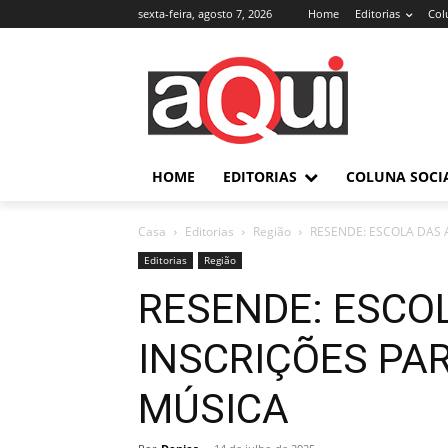
sexta-feira, agosto 7, 2026
Home
Editorias
Col
HOME
EDITORIAS
COLUNA SOCI
Casa
Editorias
Região
RESENDE: ESCOLA DAS 
Editorias
Região
RESENDE: ESCO
INSCRIÇÕES PA
MÚSICA