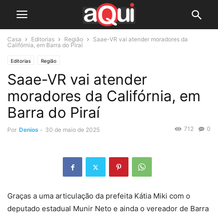
Casa
Editorias
Região
Saae-VR vai atender moradores da
Califórnia, em Barra do Piraí
Editorias
Região
Saae-VR vai atender
moradores da Califórnia, em
Barra do Piraí
712
0
Por
Denios
-
30 de maio de 2025
Graças a uma articulação da prefeita Kátia Miki com o
deputado estadual Munir Neto e ainda o vereador de Barra