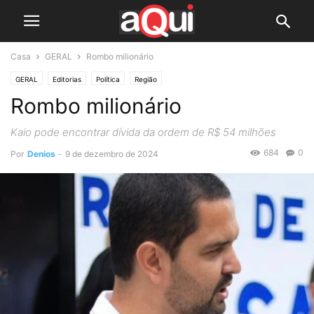
Casa
GERAL
Rombo milionário
GERAL
Editorias
Política
Região
Rombo milionário
Kaio pode encontrar dívida da ordem de R$ 54 milhões
684
0
Por
Denios
-
9 de dezembro de 2024