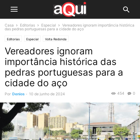
Casa
Editorias
Especial
Vereadores ignoram importância histórica
das pedras portuguesas para a cidade do aço
Editorias
Especial
Volta Redonda
Vereadores ignoram
importância histórica das
pedras portuguesas para a
cidade do aço
454
0
Por
Denios
-
10 de junho de 2024