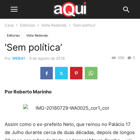
Casa
Editorias
Volta Redonda
‘Sem política’
Editorias
Volta Redonda
‘Sem política’
486
0
Por
WEB41
-
6 de agosto de 2018
Por Roberto Marinho
Assim como o ex-prefeito Neto, que reinou no Palácio 17
de Julho durante cerca de duas décadas, depois de longos