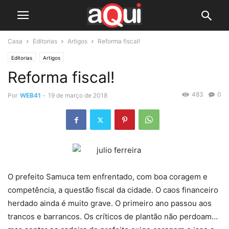
Casa
Editorias
Artigos
Reforma fiscal!
Editorias
Artigos
Reforma fiscal!
483
0
Por
WEB41
-
19 de março de 2018
O prefeito Samuca tem enfrentado, com boa coragem e
competência, a questão fiscal da cidade. O caos financeiro
herdado ainda é muito grave. O primeiro ano passou aos
trancos e barrancos. Os críticos de plantão não perdoam…