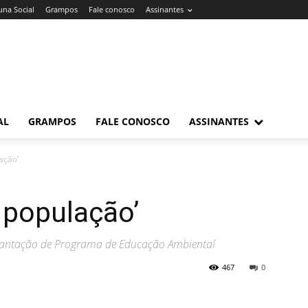
una Social
Grampos
Fale conosco
Assinantes
AL
GRAMPOS
FALE CONOSCO
ASSINANTES
ação’
 população’
plantação de Programa de Educação Ambiental
467
0