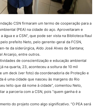
Fundação CSN firmaram um termo de cooperação para a
biental (PEA) na cidade do aço. Aproveitaram e
a água e a CSN”, que pode ser vista na Biblioteca Raul
 pelo prefeito Neto, pelo gerente-geral da FCSN,
n-te da siderúrgica, Aldo José Alves de Santana;
l Arcanjo, entre outros.
ividades de conscientização e educação ambiental
já na quarta, 23, aconteceu a soltura de 10 mil
de um deck (ver foto) da coordenadoria de Proteção e
onda é uma cidade que nasceu às margens do Rio
 seu leito que dá nome à cidade”, comentou Neto,
liar a parceria com a CSN, pois “quem ganha é a
mento do projeto como algo significativo. “O PEA será