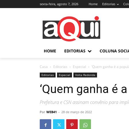
sexta-feira, agosto 7, 2026
Home
Editorias
Col
HOME
EDITORIAS
COLUNA SOCI
Casa
Editorias
Especial
‘Quem ganha é a popul
Editorias
Especial
Volta Redonda
‘Quem ganha é a
Prefeitura e CSN assinam convênio para im
Por
WEB41
-
28 de março de 2022