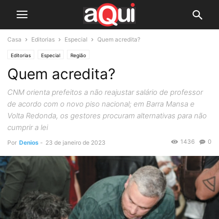
Casa
Editorias
Especial
Quem acredita?
Editorias
Especial
Região
Quem acredita?
CNM orienta prefeitos a não reajustar salário de professor
de acordo com o novo piso nacional; em Barra Mansa e
Volta Redonda, os gestores procuram alternativas para não
cumprir a lei
1436
0
Por
Denios
-
23 de janeiro de 2023