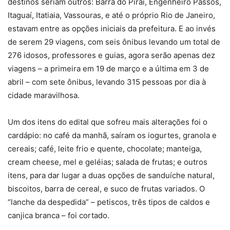
destinos seriam outros: Barra do Piraí, Engenheiro Passos,
Itaguaí, Itatiaia, Vassouras, e até o próprio Rio de Janeiro,
estavam entre as opções iniciais da prefeitura. E ao invés
de serem 29 viagens, com seis ônibus levando um total de
276 idosos, professores e guias, agora serão apenas dez
viagens – a primeira em 19 de março e a última em 3 de
abril – com sete ônibus, levando 315 pessoas por dia à
cidade maravilhosa.
Um dos itens do edital que sofreu mais alterações foi o
cardápio: no café da manhã, saíram os iogurtes, granola e
cereais; café, leite frio e quente, chocolate; manteiga,
cream cheese, mel e geléias; salada de frutas; e outros
itens, para dar lugar a duas opções de sanduíche natural,
biscoitos, barra de cereal, e suco de frutas variados. O
“lanche da despedida” – petiscos, três tipos de caldos e
canjica branca – foi cortado.