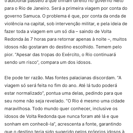
tradicional passeio a que tinham direito no governo Neto
para o Rio de Janeiro. Será a primeira viagem por conta do
governo Samuca. O problema é que, por conta da onda de
violência na capital, sob intervenção militar, e pela ideia de
fazer toda a viagem em um só dia – saindo de Volta
Redonda às 7 horas para retornar apenas à noite –, muitos
idosos não gostaram do destino escolhido. Temem pelo
pior. “Apesar das tropas do Exército, o Rio continuará
sendo um risco”, compara um dos idosos.
Ele pode ter razão. Mas fontes palacianas discordam. “A
viagem só será feita no fim do ano. Até lá tudo poderá
estar normalizado”, pontua uma delas, pedindo para que
seu nome não seja revelado. “O Rio é mesmo uma cidade
maravilhosa. Todo mundo quer conhecer, inclusive os
idosos de Volta Redonda que nunca foram até lá e que
sonham em conhecê-la”, acrescenta a fonte, garantindo
que o destino teria sido sugerido pelos próprios idosos à