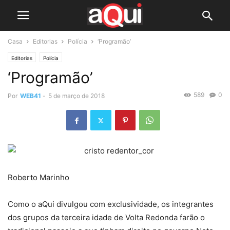
Casa
Editorias
Polícia
‘Programão’
Editorias
Polícia
‘Programão’
589
0
Por
WEB41
-
5 de março de 2018
Roberto Marinho
Como o aQui divulgou com exclusividade, os integrantes
dos grupos da terceira idade de Volta Redonda farão o