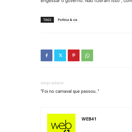
engessar o governo. Não fizeram isso”, co
TAGS
Política & cia
Artigo anterior
“Foi no carnaval que passou…”
WEB41