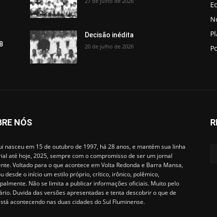
27 de julho de 2026
Ed
No
P
Decisão inédita
8
20 de julho de 2026
Po
BRE NÓS
R
i nasceu em 15 de outubro de 1997, há 28 anos, e mantém sua linha
rial até hoje, 2025, sempre com o compromisso de ser um jornal
ente. Voltado para o que acontece em Volta Redonda e Barra Mansa,
u desde o início um estilo próprio, crítico, irônico, polêmico,
ipalmente. Não se limita a publicar informações oficiais. Muito pelo
ário. Duvida das versões apresentadas e tenta descobrir o que de
está acontecendo nas duas cidades do Sul Fluminense.