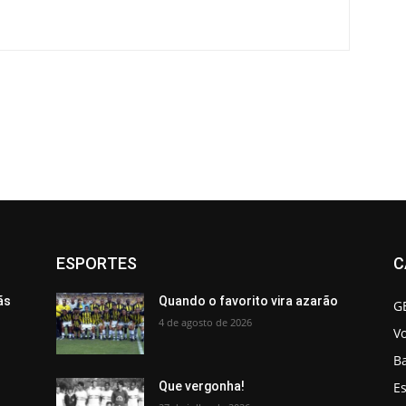
ESPORTES
C
ãs
Quando o favorito vira azarão
G
4 de agosto de 2026
V
B
Es
Que vergonha!