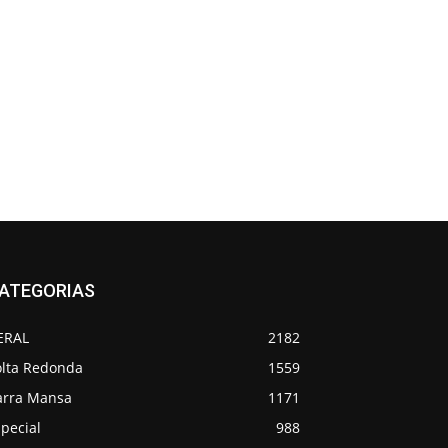
ATEGORIAS
ERAL
2182
olta Redonda
1559
arra Mansa
1171
pecial
988