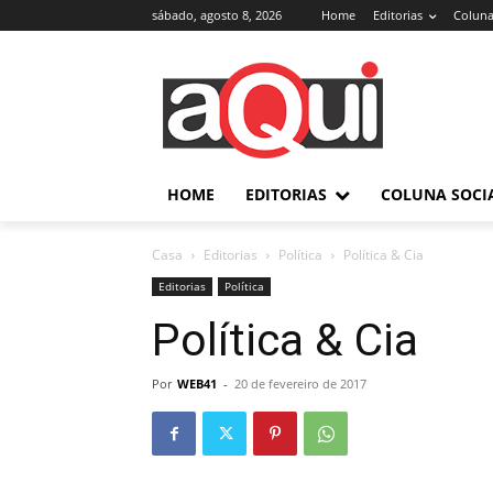
sábado, agosto 8, 2026
Home
Editorias
Coluna
HOME
EDITORIAS
COLUNA SOCI
Casa
Editorias
Política
Política & Cia
Editorias
Política
Política & Cia
Por
WEB41
-
20 de fevereiro de 2017