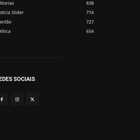
itorias
838
tícia Slider
774
lantão
727
lítica
654
EDES SOCIAIS