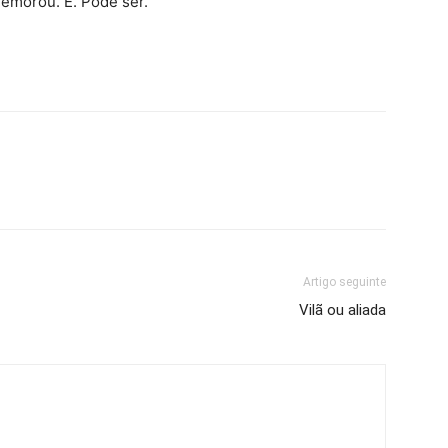
memorou. É. Pode ser.
Artigo seguinte
Vilã ou aliada