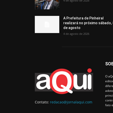
4 de agosto de 2026
A Prefeitura de Pinheiral
realizará no próximo sábado, 
de agosto
4 de agosto de 2026
SO
O aQu
edito
difer
adoto
princ
contr
Contato:
redacao@jornalaqui.com
fato 