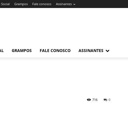
 Social
Grampos
Fale conosco
Assinantes
AL
GRAMPOS
FALE CONOSCO
ASSINANTES
716
0