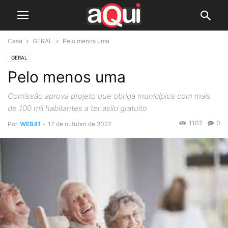
Casa
GERAL
Pelo menos uma
GERAL
Pelo menos uma
Comissão aprova projeto que obriga municípios com mais
de 100 mil habitantes a ter asilo gratuito
1102
0
Por
WEB41
-
17 de outubro de 2022