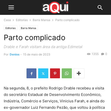
Casa
Editorias
Barra Mansa
Parto complicado
Editorias
Barra Mansa
Parto complicado
Drable e Farah visitam área da antiga Edimetal
1355
0
Por
Denios
-
15 de maio de 2023
Na segunda, 8, o prefeito Rodrigo Drable recebeu a visita
do secretário Estadual de Desenvolvimento Econômico,
Indústria, Comércio e Serviços, Vinicius Farah, e ainda do
ex-governador Luiz Fernando Pezão, que voltou à política