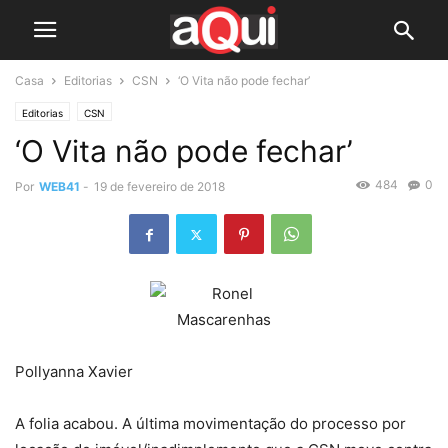
Casa
Editorias
CSN
‘O Vita não pode fechar’
Editorias
CSN
‘O Vita não pode fechar’
484
0
Por
WEB41
-
19 de fevereiro de 2018
Pollyanna Xavier
A folia acabou. A última movimentação do processo por