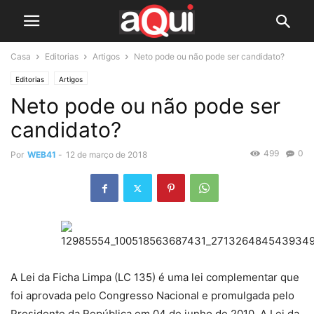
Casa
Editorias
Artigos
Neto pode ou não pode ser candidato?
Editorias
Artigos
Neto pode ou não pode ser
candidato?
499
0
Por
WEB41
-
12 de março de 2018
A Lei da Ficha Limpa (LC 135) é uma lei complementar que
foi aprovada pelo Congresso Nacional e promulgada pelo
Presidente da República em 04 de junho de 2010. A Lei da