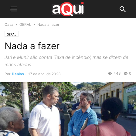
Casa
GERAL
Nada a fazer
GERAL
Nada a fazer
Jari e Munir são contra ‘Taxa de incêndio’, mas se dizem de
mãos atadas
443
0
Por
Denios
-
17 de abril de 2023