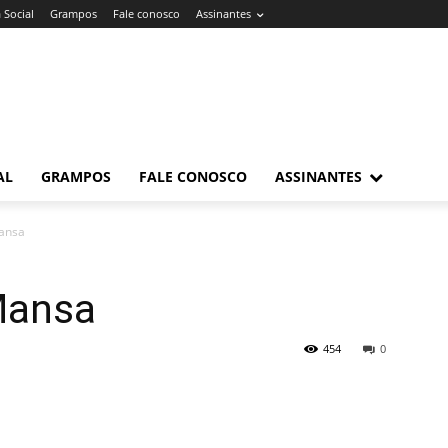
 Social
Grampos
Fale conosco
Assinantes
AL
GRAMPOS
FALE CONOSCO
ASSINANTES
ansa
Mansa
454
0