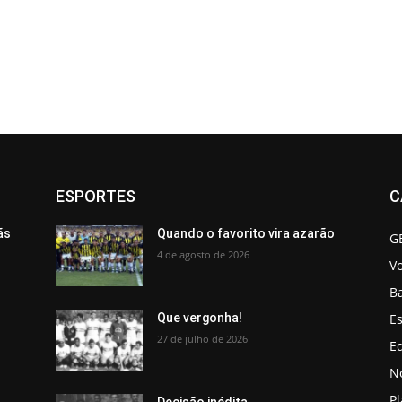
ESPORTES
C
ãs
Quando o favorito vira azarão
G
4 de agosto de 2026
V
B
Es
Que vergonha!
27 de julho de 2026
Ed
No
P