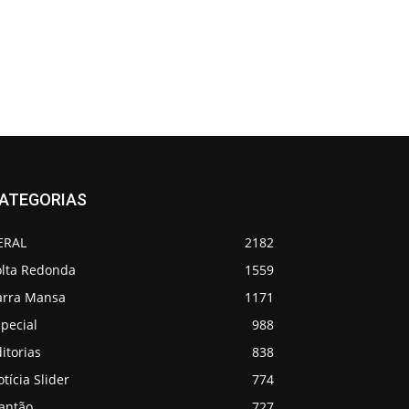
ATEGORIAS
ERAL
2182
olta Redonda
1559
arra Mansa
1171
pecial
988
itorias
838
tícia Slider
774
lantão
727