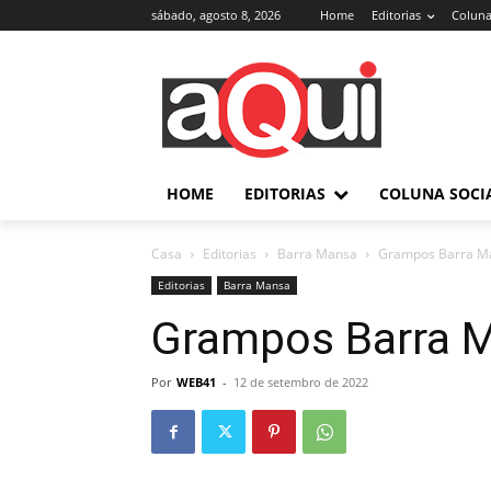
sábado, agosto 8, 2026
Home
Editorias
Coluna
HOME
EDITORIAS
COLUNA SOCI
Casa
Editorias
Barra Mansa
Grampos Barra M
Editorias
Barra Mansa
Grampos Barra 
Por
WEB41
-
12 de setembro de 2022