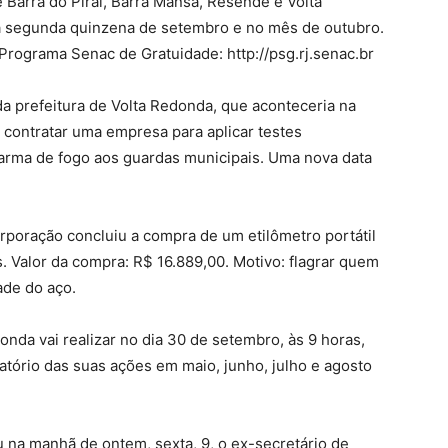
e Barra do Piraí, Barra Mansa, Resende e Volta
na segunda quinzena de setembro e no mês de outubro.
 Programa Senac de Gratuidade: http://psg.rj.senac.br
da prefeitura de Volta Redonda, que aconteceria na
contratar uma empresa para aplicar testes
 arma de fogo aos guardas municipais. Uma nova data
orporação concluiu a compra de um etilômetro portátil
. Valor da compra: R$ 16.889,00. Motivo: flagrar quem
dade do aço.
nda vai realizar no dia 30 de setembro, às 9 horas,
atório das suas ações em maio, junho, julho e agosto
u na manhã de ontem, sexta, 9, o ex-secretário de