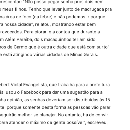
o acrescentar: “Não posso pegar senha pros dois nem
o meus filhos. Tenho que levar junto de madrugada pra
a área de foco (da febre) e não podemos ir porque
ra nossa cidade”, relatou, mostrando estar bem
ovocados. Para piorar, ela contou que durante a
em Além Paraíba, dois macaquinhos teriam sido
os de Carmo que é outra cidade que está com surto”
e está atingindo várias cidades de Minas Gerais.
ert Victal Evangelista, que trabalha para a prefeitura
is, usou o Facebook para dar uma sugestão para a
ha opinião, as senhas deveriam ser distribuídas às 15
nte, porque somente desta forma as pessoas vão parar
eguirão melhor se planejar. No entanto, há de convir
para atender o máximo de gente possível”, escreveu,