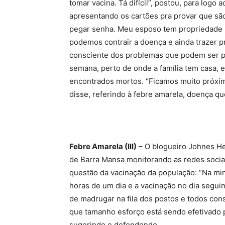
tomar vacina. Tá difícil”, postou, para log
apresentando os cartões pra provar que sã
pegar senha. Meu esposo tem propriedade n
podemos contrair a doença e ainda trazer p
consciente dos problemas que podem ser pr
semana, perto de onde a família tem casa, 
encontrados mortos. “Ficamos muito próxim
disse, referindo à febre amarela, doença qu
Febre Amarela (III)
– O blogueiro Johnes Heb
de Barra Mansa monitorando as redes socia
questão da vacinação da população: “Na min
horas de um dia e a vacinação no dia segui
de madrugar na fila dos postos e todos cons
que tamanho esforço está sendo efetivado 
sugerindo e defendendo.