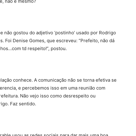
ke, não é mesmo?
não gostou do adjetivo ‘postinho’ usado por Rodrigo
s. Foi Denise Gomes, que escreveu: “Prefeito, não dá
hos…com td respeito!”, postou.
lação conhece. A comunicação não se torna efetiva se
ferencia, e percebemos isso em uma reunião com
refeitura. Não vejo isso como desrespeito ou
igo. Faz sentido.
Drable usou as redes sociais para dar mais uma boa