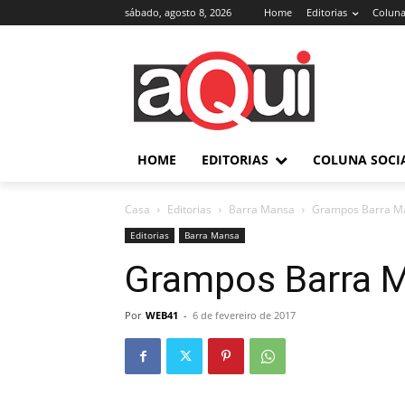
sábado, agosto 8, 2026
Home
Editorias
Coluna
HOME
EDITORIAS
COLUNA SOCI
Casa
Editorias
Barra Mansa
Grampos Barra M
Editorias
Barra Mansa
Grampos Barra 
Por
WEB41
-
6 de fevereiro de 2017