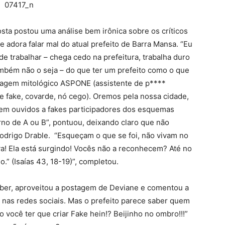
ta postou uma análise bem irônica sobre os críticos
e adora falar mal do atual prefeito de Barra Mansa. “Eu
de trabalhar – chega cedo na prefeitura, trabalha duro
bém não o seja – do que ter um prefeito como o que
onagem mitológico ASPONE (assistente de p****
 fake, covarde, nó cego). Oremos pela nossa cidade,
em ouvidos a fakes participadores dos esquemas
no de A ou B”, pontuou, deixando claro que não
odrigo Drable. “Esqueçam o que se foi, não vivam no
a! Ela está surgindo! Vocês não a reconhecem? Até no
.” (Isaías 43, 18-19)”, completou.
ber, aproveitou a postagem de Deviane e comentou a
o nas redes sociais. Mas o prefeito parece saber quem
o você ter que criar Fake hein!? Beijinho no ombro!!!”