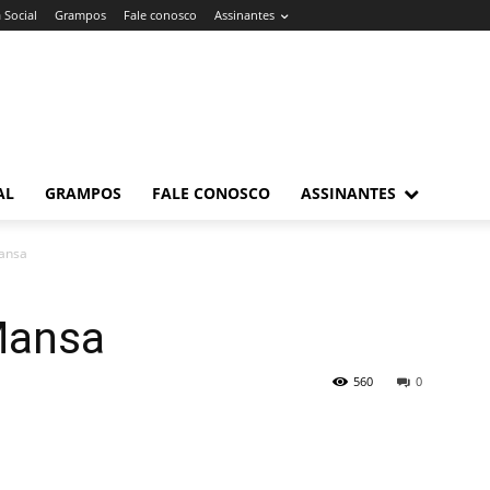
 Social
Grampos
Fale conosco
Assinantes
AL
GRAMPOS
FALE CONOSCO
ASSINANTES
ansa
Mansa
560
0