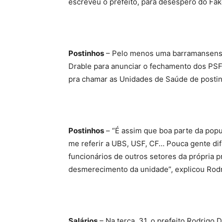
escreveu o prefeito, para desespero do Fa
Postinhos
– Pelo menos uma barramansense 
Drable para anunciar o fechamento dos PSF
pra chamar as Unidades de Saúde de postin
Postinhos
– “É assim que boa parte da popu
me referir a UBS, USF, CF… Pouca gente di
funcionários de outros setores da própria p
desmerecimento da unidade”, explicou Rodr
Salários
– Na terça, 31, o prefeito Rodrigo 