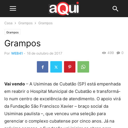
Casa
Grampos
Grampos
Grampos
Grampos
499
0
Por
WEB41
-
16 de outubro de 2017
Vai vendo
– A Usiminas de Cubatão (SP) está empenhada
em reabrir o Hospital Municipal de Cubatão e transformá-
lo num centro de excelência de atendimento. O apoio virá
da Fundação São Francisco Xavier – braço social da
Usiminas paulista –, que venceu uma seleção para
gerenciar o complexo cubatense por cinco anos. Já na