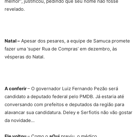
melhor”, justificou, pedindo que seu nome não fosse
revelado.
Natal –
Apesar dos pesares, a equipe de Samuca promete
fazer uma ‘super Rua de Compras’ em dezembro, às
vésperas do Natal.
A conferir
– O governador Luiz Fernando Pezão será
candidato a deputado federal pelo PMDB. Já estaria até
conversando com prefeitos e deputados da região para
alavancar sua candidatura. Deley e Serfiotis não vão gostar
da novidade…
Ele voltou
– Como o
aQui
previu, o médico