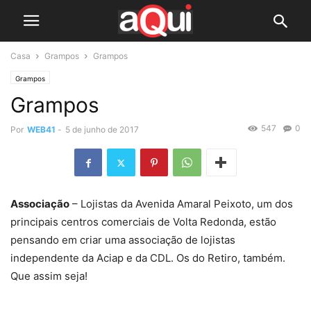
Casa
Grampos
Grampos
Grampos
Grampos
547
0
Por
WEB41
-
5 de junho de 2017
Associação
– Lojistas da Avenida Amaral Peixoto, um dos
principais centros comerciais de Volta Redonda, estão
pensando em criar uma associação de lojistas
independente da Aciap e da CDL. Os do Retiro, também.
Que assim seja!