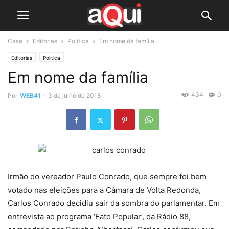
Casa
Editorias
Política
Em nome da família
Editorias
Política
Em nome da família
434
0
Por
WEB41
-
3 de julho de 2018
Irmão do vereador Paulo Conrado, que sempre foi bem
votado nas eleições para a Câmara de Volta Redonda,
Carlos Conrado decidiu sair da sombra do parlamentar. Em
entrevista ao programa ‘Fato Popular’, da Rádio 88,