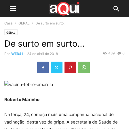
Casa
GERAL
De surto em surto…
GERAL
De surto em surto…
489
0
Por
WEB41
-
24 de abril de 2018
Roberto Marinho
Na terça, 24, começa mais uma campanha nacional de
vacinação, desta vez da gripe. A secretaria de Saúde de