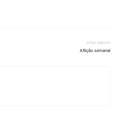
Artigo seguinte
Aflição semanal