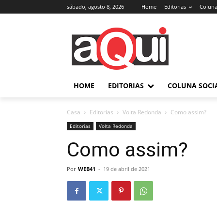
sábado, agosto 8, 2026
Home
Editorias
Coluna
HOME
EDITORIAS
COLUNA SOCI
Casa
Editorias
Volta Redonda
Como assim?
Editorias
Volta Redonda
Como assim?
Por
WEB41
-
19 de abril de 2021