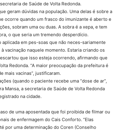
 secretaria de Saúde de Volta Redonda.
ue geram dúvidas na população. Uma delas é sobre a
que ocorre quando um frasco do imunizante é aberto e
cações, sobram uma ou duas. A sobra é a xepa, e tem
ora, o que seria um tremendo desperdício.
do aplicada em pes-soas que não neces-sariamente
o à vacinação naquele momento. Estaria criando os
 descartou que isso esteja ocorrendo, afirmando que
olta Redonda. “A maior preocupação da prefeitura é
 mais vacinas”, justificaram.
cações (quando o paciente recebe uma “dose de ar”,
rra Mansa, a secretaria de Saúde de Volta Redonda
gistrado na cidade.
aso de uma aposentada que foi proibida de filmar ou
ionais de enfermagem do Cais Conforto. “Elas
 até por uma determinação do Coren (Conselho