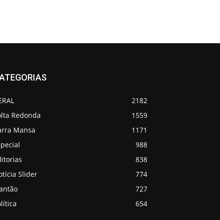
ATEGORIAS
ERAL
2182
olta Redonda
1559
arra Mansa
1171
pecial
988
itorias
838
tícia Slider
774
lantão
727
lítica
654