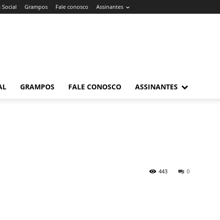
 Social
Grampos
Fale conosco
Assinantes
AL
GRAMPOS
FALE CONOSCO
ASSINANTES
443
0