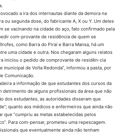
a.
rovocado a ira dos internautas diante da demora na
ra ou segunda dose, do fabricante A, X ou Y. Um deles
m se vacinando na cidade do aço, fato confirmado pela
 pedir com-provante de residência de quem se
ítrofes, como Barra do Piraí e Barra Mansa, há um
tre uma cidade e outra. Nos chegaram alguns relatos
ura iniciou o pedido de comprovante de residên-cia
e municipal de Volta Redonda”, informou a pasta, por
 de Comunicação.
deira a informação de que estudantes dos cursos da
 detrimento de alguns profissionais da área que não
ão dos estudantes, as autoridades disseram que
de”; quanto aos médicos e enfermeiros que ainda não
mar que “cumpriu as metas estabelecidas pelos
lico”. Para com-pensar, prometeu uma repescagem.
fissionais que eventualmente ainda não tenham