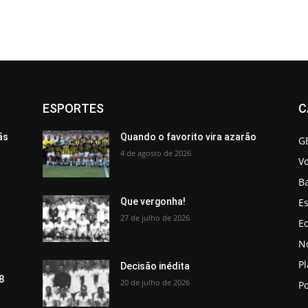
ESPORTES
C
ãs
Quando o favorito vira azarão
G
4 de agosto de 2026
V
B
Es
Que vergonha!
27 de julho de 2026
Ed
No
P
Decisão inédita
8
20 de julho de 2026
Po