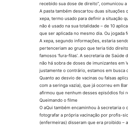
recebido sua dose de direito”, comunicou a
A pasta também descartou duas situações q
xepa, termo usado para definir a situação 
não é usado na sua totalidade – de 10 apli
que ser aplicada no mesmo dia. Ou jogada f
A xepa, segundo informações, estaria sen
pertenceriam ao grupo que teria tido direit
famosos ‘fura-filas’. A secretaria de Saúde
não há sobra de doses de imunizantes em V
justamente o contrário, estamos em busca de
Quanto ao desvio de vacinas ou falsas apli
com a seringa vazia), que já ocorreu em Ba
afirmou que nenhum desses episódios foi re
Queimando o filme
O aQui também encaminhou à secretaria o c
fotografar a própria vacinação por profis-s
(enfermeiras) disseram que era proibido –