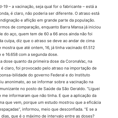
-19 – a vacinação, seja qual for o fabricante – está a
nda, é claro, não poderia ser diferente. O atraso está
ndignação e aflição em grande parte da população.
 termos de comparação, enquanto Barra Mansa já iniciou
de do aço, quem tem de 60 a 66 anos ainda não foi
 da culpa, diz que o atraso se deve ao andar de cima
 mostra que até ontem, 16, já tinha vacinado 61.512
e e 16.658 com a segunda dose.
da dose quanto da primeira dose da CoronaVac, na
, é claro, foi provocado pelo atraso na importação de
ponsa-bilidade do governo Federal e do Instituto
u anonimato, ao se informar sobre a vacinação na
 imunizante no posto de Saúde da São Geraldo. “Liguei
 e me informaram que não tinha. E que a aplicação da
ana que vem, porque um estudo mostrou que a eficácia
spaçadas”, informou, meio que desconfiada. “E se a
 dias, que é o máximo de intervalo entre as doses?