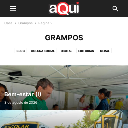
Casa
Grampos
Página 2
GRAMPOS
BLOG
COLUNA SOCIAL
DIGITAL
EDITORIAS
GERAL
GRAMPOS
INTERVIEW
NOTÍCIA SLIDER
PLANTÃO
SINDICAL
Bem-estar (I)
3 de agosto de 2026