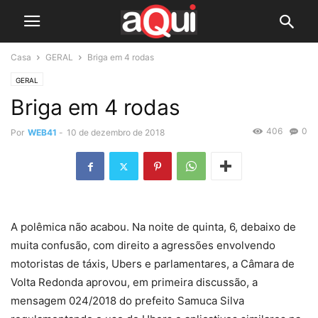
Casa
GERAL
Briga em 4 rodas
GERAL
Briga em 4 rodas
406
0
Por
WEB41
-
10 de dezembro de 2018
A polêmica não acabou. Na noite de quinta, 6, debaixo de
muita confusão, com direito a agressões envolvendo
motoristas de táxis, Ubers e parlamentares, a Câmara de
Volta Redonda aprovou, em primeira discussão, a
mensagem 024/2018 do prefeito Samuca Silva