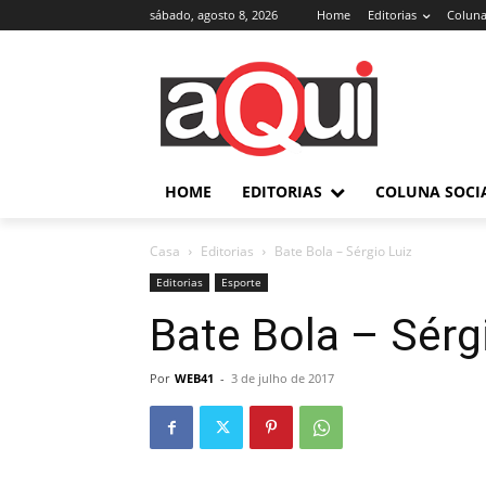
sábado, agosto 8, 2026
Home
Editorias
Coluna
HOME
EDITORIAS
COLUNA SOCI
Casa
Editorias
Bate Bola – Sérgio Luiz
Editorias
Esporte
Bate Bola – Sérg
Por
WEB41
-
3 de julho de 2017