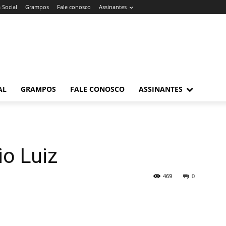
 Social
Grampos
Fale conosco
Assinantes
AL
GRAMPOS
FALE CONOSCO
ASSINANTES
io Luiz
469
0