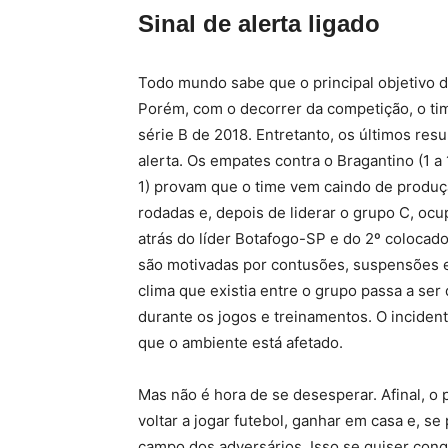
Sinal de alerta ligado
Todo mundo sabe que o principal objetivo d
Porém, com o decorrer da competição, o tim
série B de 2018. Entretanto, os últimos resu
alerta. Os empates contra o Bragantino (1 a 
1) provam que o time vem caindo de produç
rodadas e, depois de liderar o grupo C, oc
atrás do líder Botafogo-SP e do 2º colocad
são motivadas por contusões, suspensões e
clima que existia entre o grupo passa a se
durante os jogos e treinamentos. O incident
que o ambiente está afetado.
Mas não é hora de se desesperar. Afinal, o 
voltar a jogar futebol, ganhar em casa e, s
campo dos adversários. Isso se quiser conq