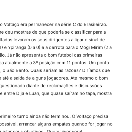
o Voltaço era permanecer na série C do Brasileirão.
e deu mostras de que poderia se classificar para a
ltados levaram os seus dirigentes a ligar o sinal de
1) e Ypiranga (0 a 0) e a derrota para o Mogi Mirim (2 a
ão. Já não apresenta o bom futebol das primeiras
upa atualmente a 3ª posição com 11 pontos. Um ponto
o, o São Bento. Quais seriam as razões? Diríamos que
 até a saída de alguns jogadores. Até mesmo o bom
r questionado diante de reclamações e discussões
e entre Dija e Luan, que quase saíram no tapa, mostra
primeiro turno ainda não terminou. O Voltaço precisa
e possível, arrancar alguns empates quando for jogar no
uistar seus objetivos. Quem viver verá!