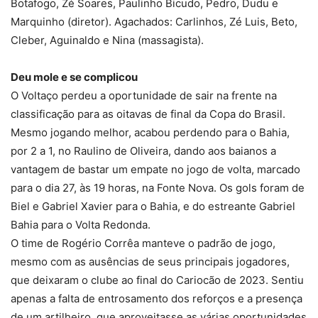
Botafogo, Zé Soares, Paulinho Bicudo, Pedro, Dudu e
Marquinho (diretor). Agachados: Carlinhos, Zé Luis, Beto,
Cleber, Aguinaldo e Nina (massagista).
Deu mole e se complicou
O Voltaço perdeu a oportunidade de sair na frente na
classificação para as oitavas de final da Copa do Brasil.
Mesmo jogando melhor, acabou perdendo para o Bahia,
por 2 a 1, no Raulino de Oliveira, dando aos baianos a
vantagem de bastar um empate no jogo de volta, marcado
para o dia 27, às 19 horas, na Fonte Nova. Os gols foram de
Biel e Gabriel Xavier para o Bahia, e do estreante Gabriel
Bahia para o Volta Redonda.
O time de Rogério Corrêa manteve o padrão de jogo,
mesmo com as ausências de seus principais jogadores,
que deixaram o clube ao final do Cariocão de 2023. Sentiu
apenas a falta de entrosamento dos reforços e a presença
de um artilheiro, que aproveitasse as várias oportunidades