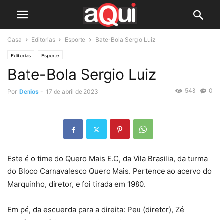
Casa
Editorias
Esporte
Bate-Bola Sergio Luiz
Editorias
Esporte
Bate-Bola Sergio Luiz
548
0
Por
Denios
-
17 de abril de 2023
Este é o time do Quero Mais E.C, da Vila Brasília, da turma
do Bloco Carnavalesco Quero Mais. Pertence ao acervo do
Marquinho, diretor, e foi tirada em 1980.
Em pé, da esquerda para a direita: Peu (diretor), Zé