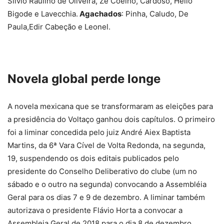
Silvio Raulino de Oliveira, Zé Coelho, Cardoso, Hélio
Bigode e Lavecchia.
Agachados
: Pinha, Caludo, De
Paula,Edir Cabeção e Leonel.
Novela global perde longe
A novela mexicana que se transformaram as eleições para
a presidência do Voltaço ganhou dois capítulos. O primeiro
foi a liminar concedida pelo juiz André Aiex Baptista
Martins, da 6ª Vara Cível de Volta Redonda, na segunda,
19, suspendendo os dois editais publicados pelo
presidente do Conselho Deliberativo do clube (um no
sábado e o outro na segunda) convocando a Assembléia
Geral para os dias 7 e 9 de dezembro. A liminar também
autorizava o presidente Flávio Horta a convocar a
Assembleia Geral de 2018 para o dia 8 de dezembro.