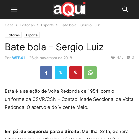
Casa
Editorias
Esporte
Bate bola – Sergio Luiz
Editorias
Esporte
Bate bola – Sergio Luiz
475
0
Por
WEB41
-
26 de novembro de 2018
Esta é a seleção de Volta Redonda de 1954, com o
uniforme da CSVR/CSN – Contabilidade Seccional de Volta
Redonda. O acervo é do Vicente Melo.
Em pé, da esquerda para a direita:
Murtha, Seta, General