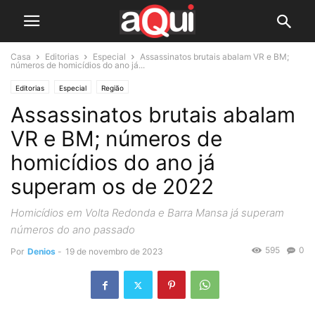
Casa
Editorias
Especial
Assassinatos brutais abalam VR e BM;
números de homicídios do ano já...
Editorias
Especial
Região
Assassinatos brutais abalam
VR e BM; números de
homicídios do ano já
superam os de 2022
Homicídios em Volta Redonda e Barra Mansa já superam
números do ano passado
595
0
Por
Denios
-
19 de novembro de 2023